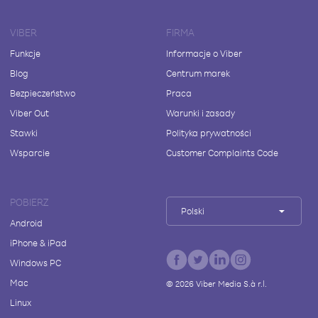
VIBER
FIRMA
Funkcje
Informacje o Viber
Blog
Centrum marek
Bezpieczeństwo
Praca
Viber Out
Warunki i zasady
Stawki
Polityka prywatności
Wsparcie
Customer Complaints Code
POBIERZ
Polski
Android
iPhone & iPad
Windows PC
Mac
©
2026
Viber Media S.à r.l.
Linux