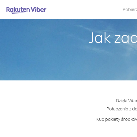
Pobier
Jak za
Dzięki Vib
Połączenia z 
Kup pakiety środków