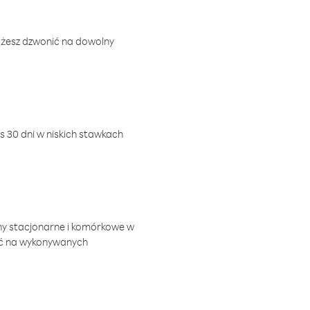
ożesz dzwonić na dowolny
 30 dni w niskich stawkach
ny stacjonarne i komórkowe w
ić na wykonywanych