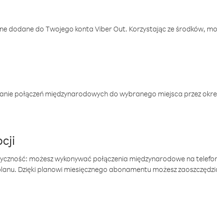
one dodane do Twojego konta Viber Out. Korzystając ze środków, m
anie połączeń międzynarodowych do wybranego miejsca przez okres
cji
tyczność: możesz wykonywać połączenia międzynarodowe na telefo
 planu. Dzięki planowi miesięcznego abonamentu możesz zaoszczędz