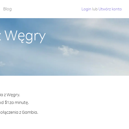
Blog
Login
lub
Utwórz konto
z Węgry
ia z Węgry.
 $1 za minutę.
połączenia z Gambia.