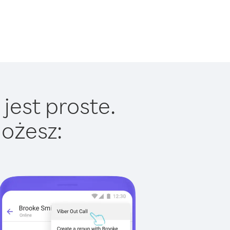
jest proste.
ożesz: