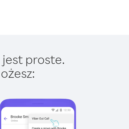
jest proste.
ożesz: