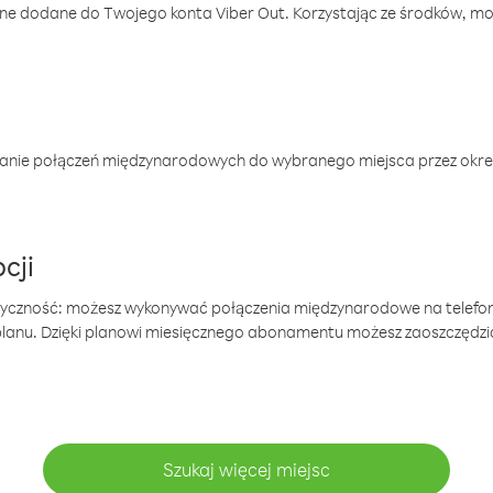
one dodane do Twojego konta Viber Out. Korzystając ze środków, m
anie połączeń międzynarodowych do wybranego miejsca przez okres
cji
tyczność: możesz wykonywać połączenia międzynarodowe na telefo
 planu. Dzięki planowi miesięcznego abonamentu możesz zaoszczędz
Szukaj więcej miejsc