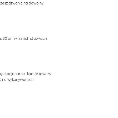
ożesz dzwonić na dowolny
 30 dni w niskich stawkach
ny stacjonarne i komórkowe w
ić na wykonywanych