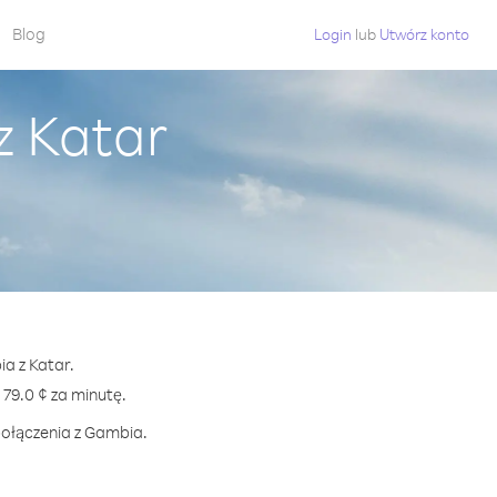
Blog
Login
lub
Utwórz konto
z Katar
a z Katar.
9.0 ¢ za minutę.
połączenia z Gambia.