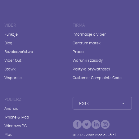
VIBER
FIRMA
Funkcje
Informacje o Viber
Blog
Centrum marek
Bezpieczeństwo
Praca
Viber Out
Warunki i zasady
Stawki
Polityka prywatności
Wsparcie
Customer Complaints Code
POBIERZ
Polski
Android
iPhone & iPad
Windows PC
Mac
©
2026
Viber Media S.à r.l.