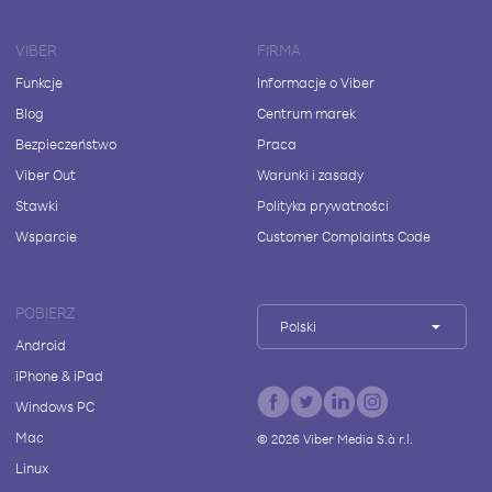
VIBER
FIRMA
Funkcje
Informacje o Viber
Blog
Centrum marek
Bezpieczeństwo
Praca
Viber Out
Warunki i zasady
Stawki
Polityka prywatności
Wsparcie
Customer Complaints Code
POBIERZ
Polski
Android
iPhone & iPad
Windows PC
Mac
©
2026
Viber Media S.à r.l.
Linux