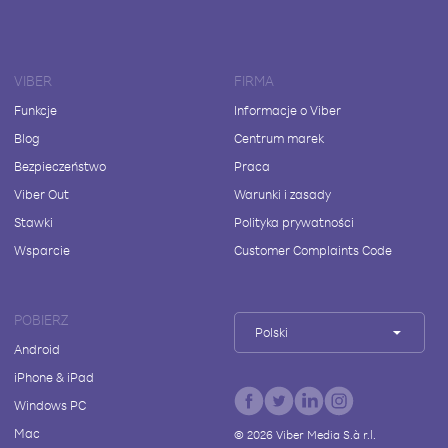
VIBER
FIRMA
Funkcje
Informacje o Viber
Blog
Centrum marek
Bezpieczeństwo
Praca
Viber Out
Warunki i zasady
Stawki
Polityka prywatności
Wsparcie
Customer Complaints Code
POBIERZ
Polski
Android
iPhone & iPad
Windows PC
Mac
©
2026
Viber Media S.à r.l.