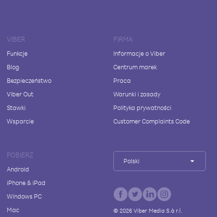
VIBER
FIRMA
Funkcje
Informacje o Viber
Blog
Centrum marek
Bezpieczeństwo
Praca
Viber Out
Warunki i zasady
Stawki
Polityka prywatności
Wsparcie
Customer Complaints Code
POBIERZ
Polski
Android
iPhone & iPad
Windows PC
Mac
©
2026
Viber Media S.à r.l.