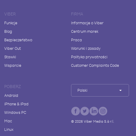
VIBER
FIRMA
Funkcje
Informacje o Viber
Blog
Centrum marek
Bezpieczeństwo
Praca
Viber Out
Warunki i zasady
Stawki
Polityka prywatności
Wsparcie
Customer Complaints Code
POBIERZ
Polski
Android
iPhone & iPad
Windows PC
Mac
©
2026
Viber Media S.à r.l.
Linux