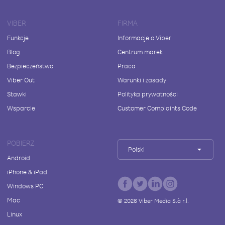
VIBER
FIRMA
Funkcje
Informacje o Viber
Blog
Centrum marek
Bezpieczeństwo
Praca
Viber Out
Warunki i zasady
Stawki
Polityka prywatności
Wsparcie
Customer Complaints Code
POBIERZ
Polski
Android
iPhone & iPad
Windows PC
Mac
©
2026
Viber Media S.à r.l.
Linux