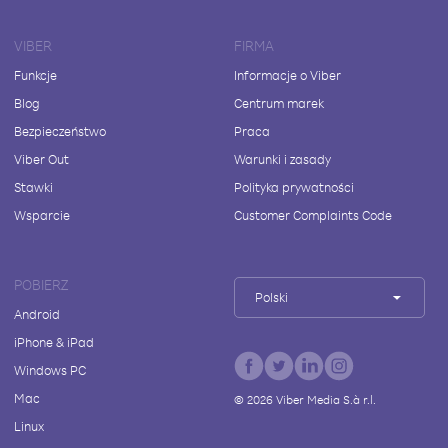
VIBER
FIRMA
Funkcje
Informacje o Viber
Blog
Centrum marek
Bezpieczeństwo
Praca
Viber Out
Warunki i zasady
Stawki
Polityka prywatności
Wsparcie
Customer Complaints Code
POBIERZ
Polski
Android
iPhone & iPad
Windows PC
Mac
©
2026
Viber Media S.à r.l.
Linux