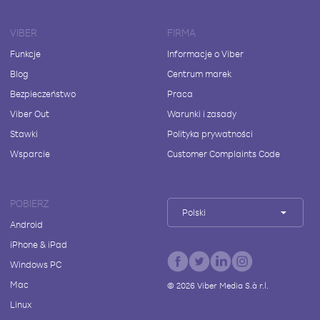
VIBER
FIRMA
Funkcje
Informacje o Viber
Blog
Centrum marek
Bezpieczeństwo
Praca
Viber Out
Warunki i zasady
Stawki
Polityka prywatności
Wsparcie
Customer Complaints Code
POBIERZ
Polski
Android
iPhone & iPad
Windows PC
Mac
©
2026
Viber Media S.à r.l.
Linux