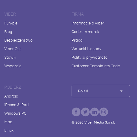
VIBER
FIRMA
Funkcje
Informacje o Viber
Blog
Centrum marek
Bezpieczeństwo
Praca
Viber Out
Warunki i zasady
Stawki
Polityka prywatności
Wsparcie
Customer Complaints Code
POBIERZ
Polski
Android
iPhone & iPad
Windows PC
Mac
©
2026
Viber Media S.à r.l.
Linux