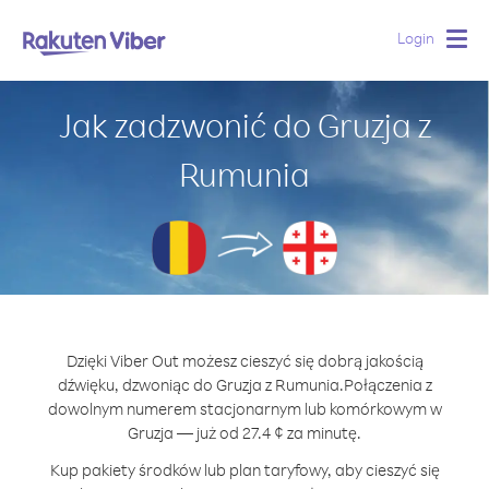
Login
Togg
navig
Jak zadzwonić do Gruzja z
Rumunia
Dzięki Viber Out możesz cieszyć się dobrą jakością
dźwięku, dzwoniąc do Gruzja z Rumunia.
Połączenia z
dowolnym numerem stacjonarnym lub komórkowym w
Gruzja — już od 27.4 ¢ za minutę.
Kup pakiety środków lub plan taryfowy, aby cieszyć się