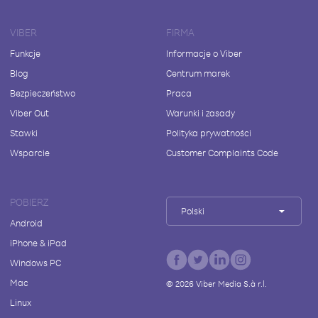
VIBER
FIRMA
Funkcje
Informacje o Viber
Blog
Centrum marek
Bezpieczeństwo
Praca
Viber Out
Warunki i zasady
Stawki
Polityka prywatności
Wsparcie
Customer Complaints Code
POBIERZ
Polski
Android
iPhone & iPad
Windows PC
Mac
©
2026
Viber Media S.à r.l.
Linux