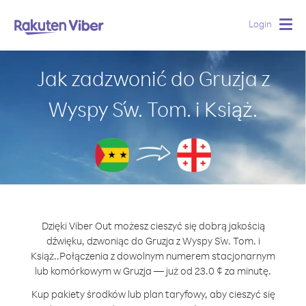
Login
Togg
navig
Jak zadzwonić do Gruzja z
Wyspy Św. Tom. i Książ.
Dzięki Viber Out możesz cieszyć się dobrą jakością
dźwięku, dzwoniąc do Gruzja z Wyspy Św. Tom. i
Książ..
Połączenia z dowolnym numerem stacjonarnym
lub komórkowym w Gruzja — już od 23.0 ¢ za minutę.
Kup pakiety środków lub plan taryfowy, aby cieszyć się