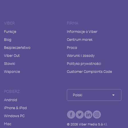
VIBER
FIRMA
Funkcje
Informacje o Viber
Blog
Centrum marek
Bezpieczeństwo
Praca
Viber Out
Warunki i zasady
Stawki
Polityka prywatności
Wsparcie
Customer Complaints Code
POBIERZ
Polski
Android
iPhone & iPad
Windows PC
Mac
©
2026
Viber Media S.à r.l.