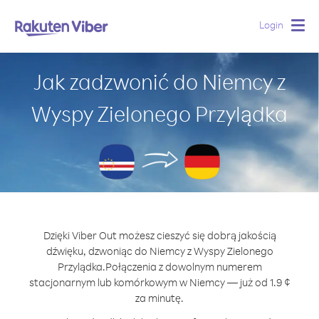
Login
Togg
navig
Jak zadzwonić do Niemcy z
Wyspy Zielonego Przylądka
Dzięki Viber Out możesz cieszyć się dobrą jakością
dźwięku, dzwoniąc do Niemcy z Wyspy Zielonego
Przylądka.
Połączenia z dowolnym numerem
stacjonarnym lub komórkowym w Niemcy — już od 1.9 ¢
za minutę.