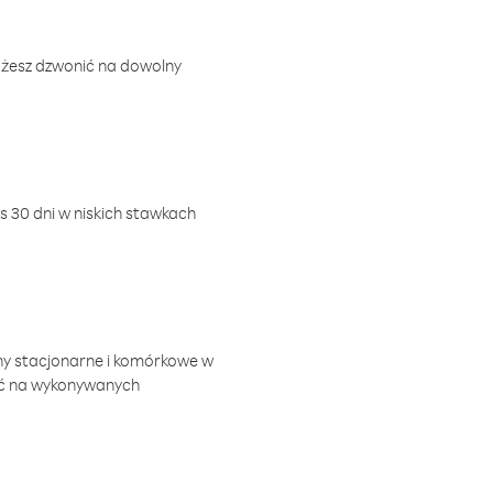
ożesz dzwonić na dowolny
 30 dni w niskich stawkach
ny stacjonarne i komórkowe w
ić na wykonywanych