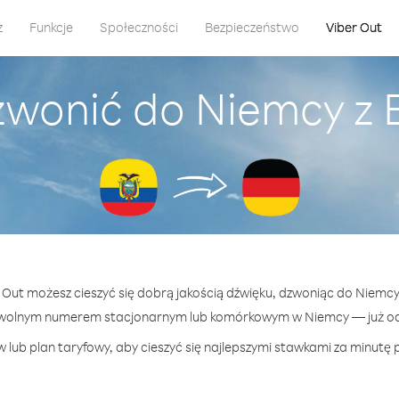
z
Funkcje
Społeczności
Bezpieczeństwo
Viber Out
zwonić do Niemcy z
r Out możesz cieszyć się dobrą jakością dźwięku, dzwoniąc do Niemc
owolnym numerem stacjonarnym lub komórkowym w Niemcy — już od 1
 lub plan taryfowy, aby cieszyć się najlepszymi stawkami za minutę 