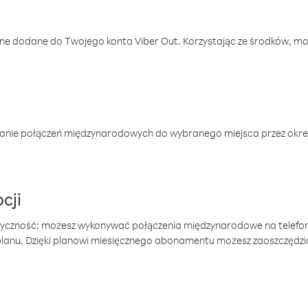
one dodane do Twojego konta Viber Out. Korzystając ze środków, m
anie połączeń międzynarodowych do wybranego miejsca przez okres
cji
tyczność: możesz wykonywać połączenia międzynarodowe na telefo
 planu. Dzięki planowi miesięcznego abonamentu możesz zaoszczędz