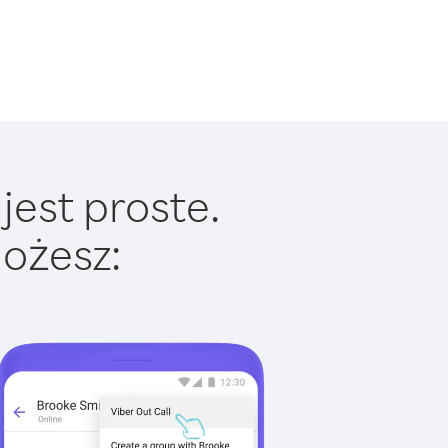
jest proste.
ożesz: