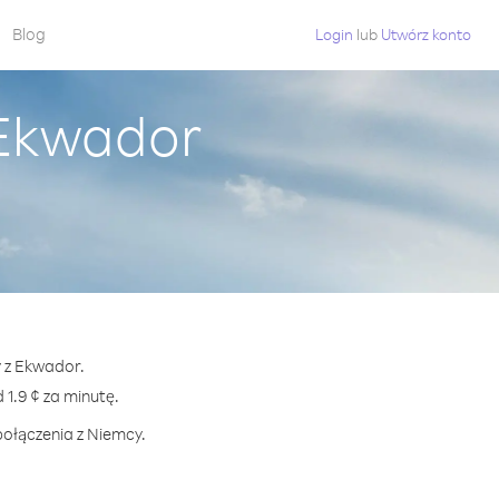
Blog
Login
lub
Utwórz konto
 Ekwador
y z Ekwador.
.9 ¢ za minutę.
połączenia z Niemcy.