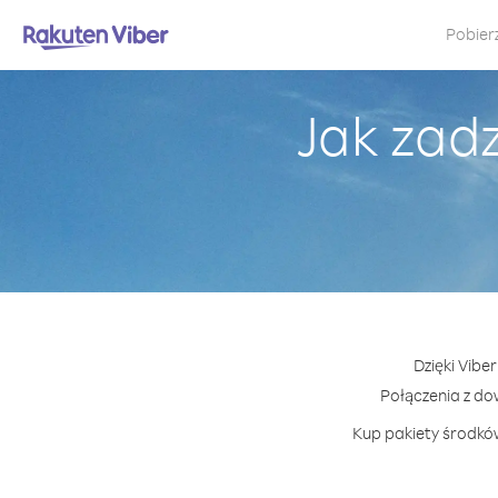
Pobier
Jak zad
Dzięki Vibe
Połączenia z d
Kup pakiety środków