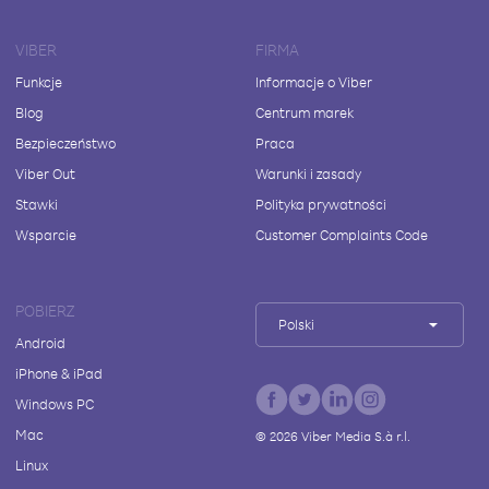
VIBER
FIRMA
Funkcje
Informacje o Viber
Blog
Centrum marek
Bezpieczeństwo
Praca
Viber Out
Warunki i zasady
Stawki
Polityka prywatności
Wsparcie
Customer Complaints Code
POBIERZ
Polski
Android
iPhone & iPad
Windows PC
Mac
©
2026
Viber Media S.à r.l.
Linux