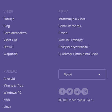
VIBER
FIRMA
Funkcje
Informacje o Viber
Blog
Centrum marek
Bezpieczeństwo
Praca
Viber Out
Warunki i zasady
Stawki
Polityka prywatności
Wsparcie
Customer Complaints Code
POBIERZ
Polski
Android
iPhone & iPad
Windows PC
Mac
©
2026
Viber Media S.à r.l.
Linux