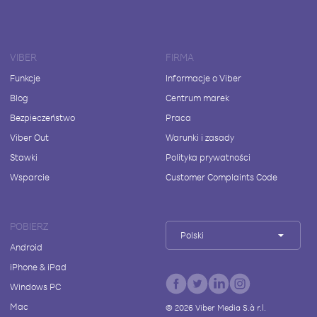
VIBER
FIRMA
Funkcje
Informacje o Viber
Blog
Centrum marek
Bezpieczeństwo
Praca
Viber Out
Warunki i zasady
Stawki
Polityka prywatności
Wsparcie
Customer Complaints Code
POBIERZ
Polski
Android
iPhone & iPad
Windows PC
Mac
©
2026
Viber Media S.à r.l.