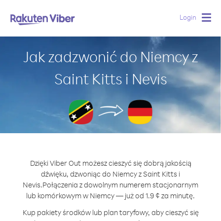
Login
Togg
navig
Jak zadzwonić do Niemcy z
Saint Kitts i Nevis
Dzięki Viber Out możesz cieszyć się dobrą jakością
dźwięku, dzwoniąc do Niemcy z Saint Kitts i
Nevis.
Połączenia z dowolnym numerem stacjonarnym
lub komórkowym w Niemcy — już od 1.9 ¢ za minutę.
Kup pakiety środków lub plan taryfowy, aby cieszyć się