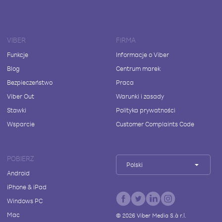
VIBER
FIRMA
Funkcje
Informacje o Viber
Blog
Centrum marek
Bezpieczeństwo
Praca
Viber Out
Warunki i zasady
Stawki
Polityka prywatności
Wsparcie
Customer Complaints Code
POBIERZ
Polski
Android
iPhone & iPad
Windows PC
Mac
©
2026
Viber Media S.à r.l.