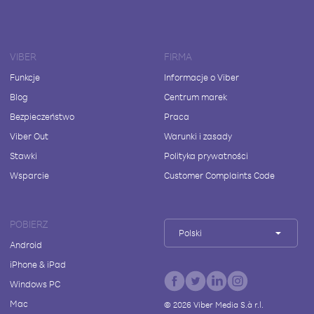
VIBER
FIRMA
Funkcje
Informacje o Viber
Blog
Centrum marek
Bezpieczeństwo
Praca
Viber Out
Warunki i zasady
Stawki
Polityka prywatności
Wsparcie
Customer Complaints Code
POBIERZ
Polski
Android
iPhone & iPad
Windows PC
Mac
©
2026
Viber Media S.à r.l.