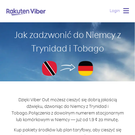
Login
Togg
navig
Jak zadzwonić do Niemcy z
Trynidad i Tobago
Dzięki Viber Out możesz cieszyć się dobrą jakością
dźwięku, dzwoniąc do Niemcy z Trynidad i
Tobago.
Połączenia z dowolnym numerem stacjonarnym
lub komórkowym w Niemcy — już od 1.9 ¢ za minutę.
Kup pakiety środków lub plan taryfowy, aby cieszyć się