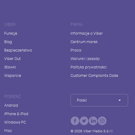
VIBER
FIRMA
Funkcje
Informacje o Viber
Blog
Centrum marek
Bezpieczeństwo
Praca
Viber Out
Warunki i zasady
Stawki
Polityka prywatności
Wsparcie
Customer Complaints Code
POBIERZ
Polski
Android
iPhone & iPad
Windows PC
Mac
©
2026
Viber Media S.à r.l.