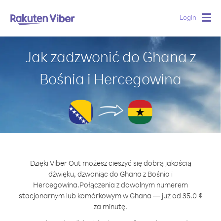
Login
Togg
navig
Jak zadzwonić do Ghana z
Bośnia i Hercegowina
Dzięki Viber Out możesz cieszyć się dobrą jakością
dźwięku, dzwoniąc do Ghana z Bośnia i
Hercegowina.
Połączenia z dowolnym numerem
stacjonarnym lub komórkowym w Ghana — już od 35.0 ¢
za minutę.