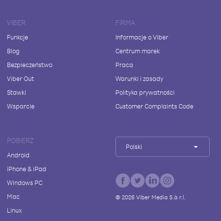
VIBER
FIRMA
Funkcje
Informacje o Viber
Blog
Centrum marek
Bezpieczeństwo
Praca
Viber Out
Warunki i zasady
Stawki
Polityka prywatności
Wsparcie
Customer Complaints Code
POBIERZ
Polski
Android
iPhone & iPad
Windows PC
Mac
©
2026
Viber Media S.à r.l.
Linux