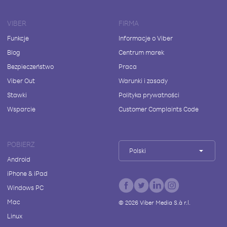
VIBER
FIRMA
Funkcje
Informacje o Viber
Blog
Centrum marek
Bezpieczeństwo
Praca
Viber Out
Warunki i zasady
Stawki
Polityka prywatności
Wsparcie
Customer Complaints Code
POBIERZ
Polski
Android
iPhone & iPad
Windows PC
Mac
©
2026
Viber Media S.à r.l.
Linux