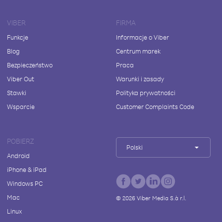
VIBER
FIRMA
Funkcje
Informacje o Viber
Blog
Centrum marek
Bezpieczeństwo
Praca
Viber Out
Warunki i zasady
Stawki
Polityka prywatności
Wsparcie
Customer Complaints Code
POBIERZ
Polski
Android
iPhone & iPad
Windows PC
Mac
©
2026
Viber Media S.à r.l.
Linux