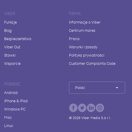
VIBER
FIRMA
Funkcje
Informacje o Viber
Blog
Centrum marek
Bezpieczeństwo
Praca
Viber Out
Warunki i zasady
Stawki
Polityka prywatności
Wsparcie
Customer Complaints Code
POBIERZ
Polski
Android
iPhone & iPad
Windows PC
Mac
©
2026
Viber Media S.à r.l.
Linux