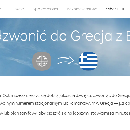
z
Funkcje
Społeczności
Bezpieczeństwo
Viber Out
dzwonić do Grecja z 
er Out możesz cieszyć się dobrą jakością dźwięku, dzwoniąc do Grecja
owolnym numerem stacjonarnym lub komórkowym w Grecja — już od 1
 lub plan taryfowy, aby cieszyć się najlepszymi stawkami za minutę 