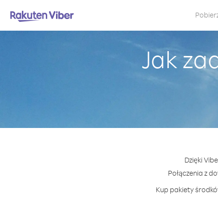
Pobier
Jak za
Dzięki Vib
Połączenia z d
Kup pakiety środków