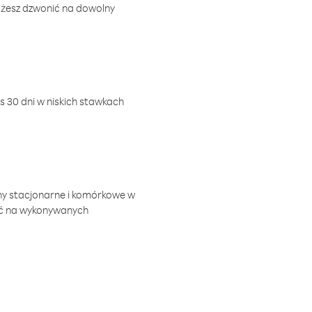
ożesz dzwonić na dowolny
 30 dni w niskich stawkach
ny stacjonarne i komórkowe w
ić na wykonywanych