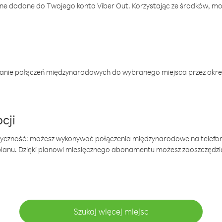
one dodane do Twojego konta Viber Out. Korzystając ze środków, m
anie połączeń międzynarodowych do wybranego miejsca przez okres
cji
tyczność: możesz wykonywać połączenia międzynarodowe na telefo
 planu. Dzięki planowi miesięcznego abonamentu możesz zaoszczędz
Szukaj więcej miejsc