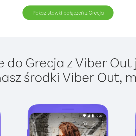
Pokaż stawki połączeń z Grecja
 do Grecja z Viber Out j
asz środki Viber Out, m