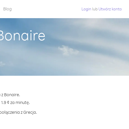
Blog
Login
lub
Utwórz konto
Bonaire
 z Bonaire.
.9 ¢ za minutę.
połączenia z Grecja.