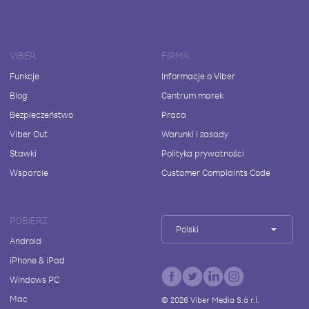
VIBER
FIRMA
Funkcje
Informacje o Viber
Blog
Centrum marek
Bezpieczeństwo
Praca
Viber Out
Warunki i zasady
Stawki
Polityka prywatności
Wsparcie
Customer Complaints Code
POBIERZ
Polski
Android
iPhone & iPad
Windows PC
Mac
©
2026
Viber Media S.à r.l.