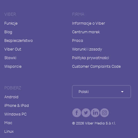
VIBER
FIRMA
Funkcje
Informacje o Viber
Blog
Centrum marek
Bezpieczeństwo
Praca
Viber Out
Warunki i zasady
Stawki
Polityka prywatności
Wsparcie
Customer Complaints Code
POBIERZ
Polski
Android
iPhone & iPad
Windows PC
Mac
©
2026
Viber Media S.à r.l.
Linux