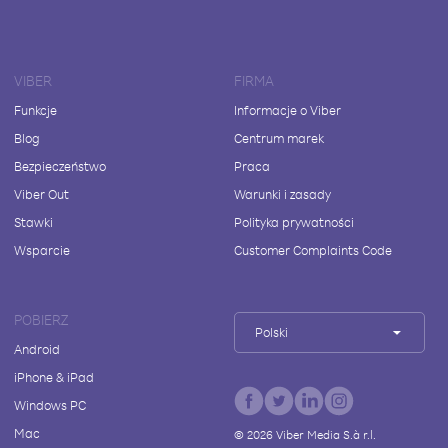
VIBER
FIRMA
Funkcje
Informacje o Viber
Blog
Centrum marek
Bezpieczeństwo
Praca
Viber Out
Warunki i zasady
Stawki
Polityka prywatności
Wsparcie
Customer Complaints Code
POBIERZ
Polski
Android
iPhone & iPad
Windows PC
Mac
©
2026
Viber Media S.à r.l.