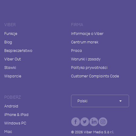
VIBER
FIRMA
Funkcje
Informacje o Viber
Blog
Centrum marek
Bezpieczeństwo
Praca
Viber Out
Warunki i zasady
Stawki
Polityka prywatności
Wsparcie
Customer Complaints Code
POBIERZ
Polski
Android
iPhone & iPad
Windows PC
Mac
©
2026
Viber Media S.à r.l.