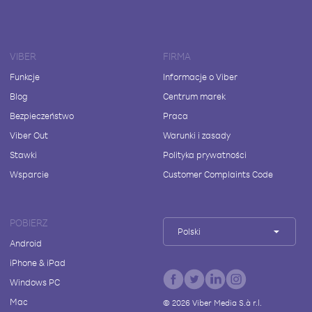
VIBER
FIRMA
Funkcje
Informacje o Viber
Blog
Centrum marek
Bezpieczeństwo
Praca
Viber Out
Warunki i zasady
Stawki
Polityka prywatności
Wsparcie
Customer Complaints Code
POBIERZ
Polski
Android
iPhone & iPad
Windows PC
Mac
©
2026
Viber Media S.à r.l.