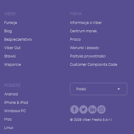
VIBER
FIRMA
Funkcje
Informacje o Viber
Blog
Centrum marek
Bezpieczeństwo
Praca
Viber Out
Warunki i zasady
Stawki
Polityka prywatności
Wsparcie
Customer Complaints Code
POBIERZ
Polski
Android
iPhone & iPad
Windows PC
Mac
©
2026
Viber Media S.à r.l.
Linux