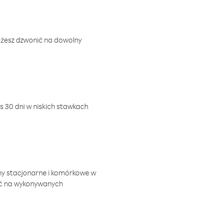
ożesz dzwonić na dowolny
 30 dni w niskich stawkach
ny stacjonarne i komórkowe w
ić na wykonywanych