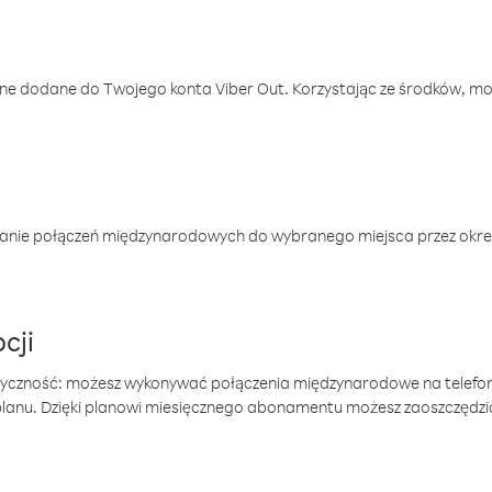
one dodane do Twojego konta Viber Out. Korzystając ze środków, m
anie połączeń międzynarodowych do wybranego miejsca przez okres
cji
tyczność: możesz wykonywać połączenia międzynarodowe na telefo
 planu. Dzięki planowi miesięcznego abonamentu możesz zaoszczędz