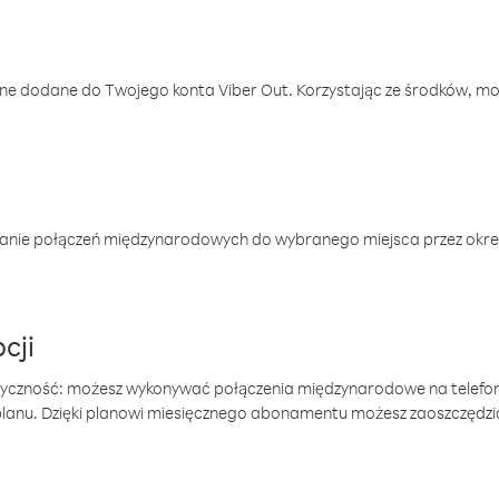
one dodane do Twojego konta Viber Out. Korzystając ze środków, m
anie połączeń międzynarodowych do wybranego miejsca przez okres
cji
tyczność: możesz wykonywać połączenia międzynarodowe na telefo
 planu. Dzięki planowi miesięcznego abonamentu możesz zaoszczędz