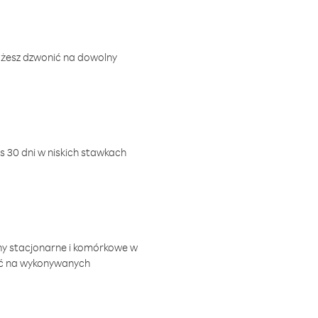
ożesz dzwonić na dowolny
 30 dni w niskich stawkach
ny stacjonarne i komórkowe w
ić na wykonywanych