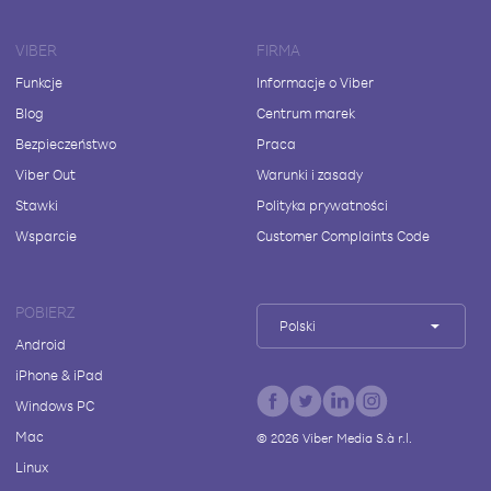
VIBER
FIRMA
Funkcje
Informacje o Viber
Blog
Centrum marek
Bezpieczeństwo
Praca
Viber Out
Warunki i zasady
Stawki
Polityka prywatności
Wsparcie
Customer Complaints Code
POBIERZ
Polski
Android
iPhone & iPad
Windows PC
Mac
©
2026
Viber Media S.à r.l.
Linux