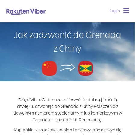
Login
Togg
navig
Jak zadzwonić do Grenada
z Chiny
Dzięki Viber Out możesz cieszyć się dobrą jakością
dźwięku, dzwoniąc do Grenada z Chiny.
Połączenia z
dowolnym numerem stacjonarnym lub komórkowym w
Grenada — już od 24.0 ¢ za minutę.
Kup pakiety środków lub plan taryfowy, aby cieszyć się