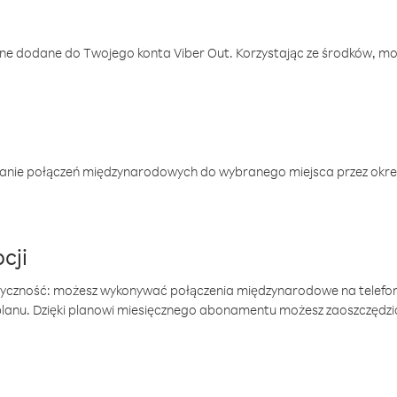
one dodane do Twojego konta Viber Out. Korzystając ze środków, m
anie połączeń międzynarodowych do wybranego miejsca przez okres
cji
tyczność: możesz wykonywać połączenia międzynarodowe na telefo
 planu. Dzięki planowi miesięcznego abonamentu możesz zaoszczędz