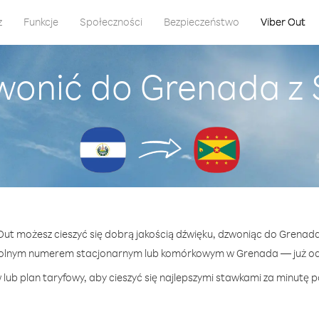
z
Funkcje
Społeczności
Bezpieczeństwo
Viber Out
wonić do Grenada z
 Out możesz cieszyć się dobrą jakością dźwięku, dzwoniąc do Grenad
olnym numerem stacjonarnym lub komórkowym w Grenada — już od 
lub plan taryfowy, aby cieszyć się najlepszymi stawkami za minutę 