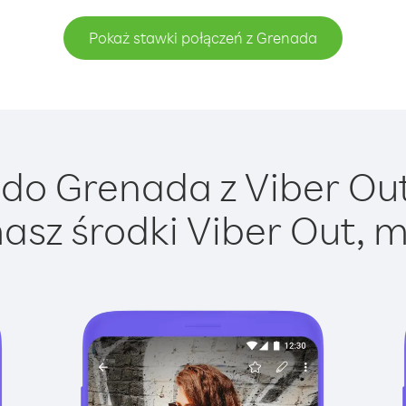
Pokaż stawki połączeń z Grenada
do Grenada z Viber Out 
asz środki Viber Out, m