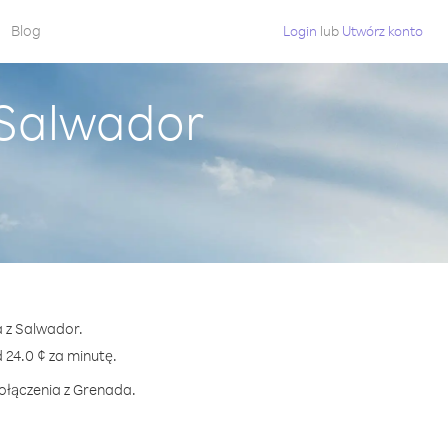
Blog
Login
lub
Utwórz konto
 Salwador
a z Salwador.
24.0 ¢ za minutę.
połączenia z Grenada.