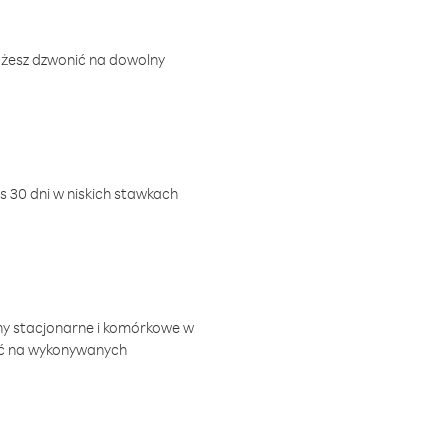
ożesz dzwonić na dowolny
 30 dni w niskich stawkach
ny stacjonarne i komórkowe w
ić na wykonywanych