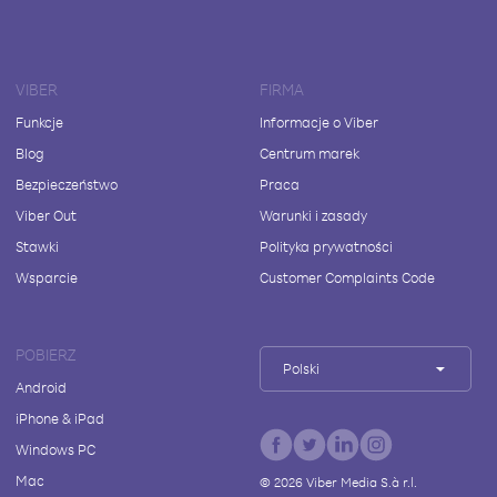
VIBER
FIRMA
Funkcje
Informacje o Viber
Blog
Centrum marek
Bezpieczeństwo
Praca
Viber Out
Warunki i zasady
Stawki
Polityka prywatności
Wsparcie
Customer Complaints Code
POBIERZ
Polski
Android
iPhone & iPad
Windows PC
Mac
©
2026
Viber Media S.à r.l.