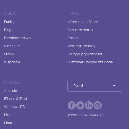
VIBER
FIRMA
Funkcje
Informacje o Viber
Blog
Centrum marek
Bezpieczeństwo
Praca
Viber Out
Warunki i zasady
Stawki
Polityka prywatności
Wsparcie
Customer Complaints Code
POBIERZ
Polski
Android
iPhone & iPad
Windows PC
Mac
©
2026
Viber Media S.à r.l.
Linux