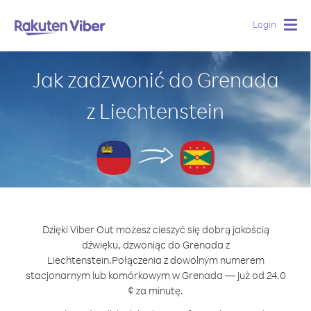
Login
Togg
navig
Jak zadzwonić do Grenada
z Liechtenstein
Dzięki Viber Out możesz cieszyć się dobrą jakością
dźwięku, dzwoniąc do Grenada z
Liechtenstein.
Połączenia z dowolnym numerem
stacjonarnym lub komórkowym w Grenada — już od 24.0
¢ za minutę.