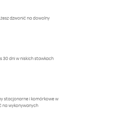
ożesz dzwonić na dowolny
 30 dni w niskich stawkach
ny stacjonarne i komórkowe w
ić na wykonywanych