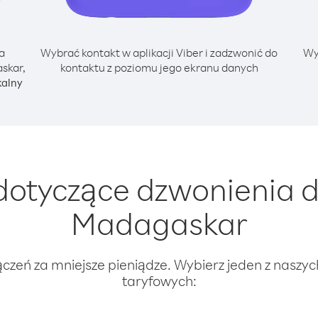
a
Wybrać kontakt w aplikacji Viber i zadzwonić do
Wy
skar,
kontaktu z poziomu jego ekranu danych
kalny
otyczące dzwonienia 
Madagaskar
ączeń za mniejsze pieniądze. Wybierz jeden z naszy
taryfowych: