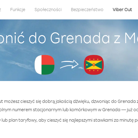
z
Funkcje
Społeczności
Bezpieczeństwo
Viber Out
onić do Grenada z 
Out możesz cieszyć się dobrą jakością dźwięku, dzwoniąc do Grenada
olnym numerem stacjonarnym lub komórkowym w Grenada — już od 
lub plan taryfowy, aby cieszyć się najlepszymi stawkami za minutę 