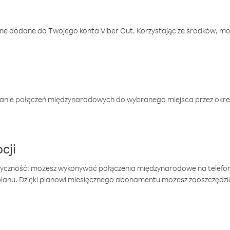
one dodane do Twojego konta Viber Out. Korzystając ze środków, m
anie połączeń międzynarodowych do wybranego miejsca przez okres
cji
tyczność: możesz wykonywać połączenia międzynarodowe na telefo
 planu. Dzięki planowi miesięcznego abonamentu możesz zaoszczędz