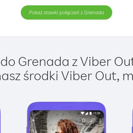
Pokaż stawki połączeń z Grenada
do Grenada z Viber Out 
asz środki Viber Out, m