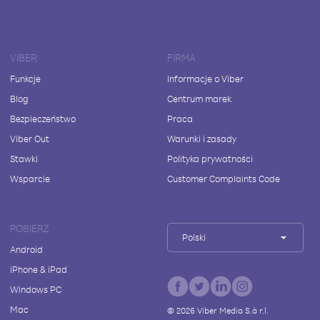
VIBER
FIRMA
Funkcje
Informacje o Viber
Blog
Centrum marek
Bezpieczeństwo
Praca
Viber Out
Warunki i zasady
Stawki
Polityka prywatności
Wsparcie
Customer Complaints Code
POBIERZ
Polski
Android
iPhone & iPad
Windows PC
Mac
©
2026
Viber Media S.à r.l.