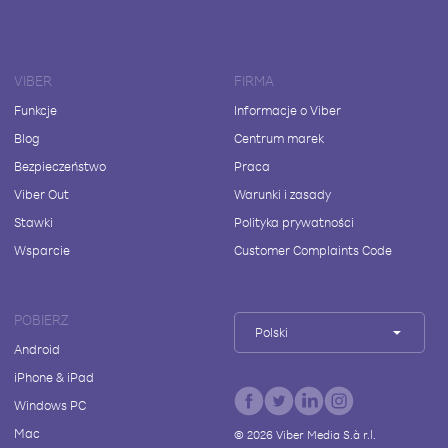
VIBER
FIRMA
Funkcje
Informacje o Viber
Blog
Centrum marek
Bezpieczeństwo
Praca
Viber Out
Warunki i zasady
Stawki
Polityka prywatności
Wsparcie
Customer Complaints Code
POBIERZ
Polski
Android
iPhone & iPad
Windows PC
Mac
©
2026
Viber Media S.à r.l.