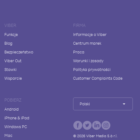
VIBER
FIRMA
Funkcje
Informacje o Viber
Blog
Centrum marek
Bezpieczeństwo
Praca
Viber Out
Warunki i zasady
Stawki
Polityka prywatności
Wsparcie
Customer Complaints Code
POBIERZ
Polski
Android
iPhone & iPad
Windows PC
Mac
©
2026
Viber Media S.à r.l.