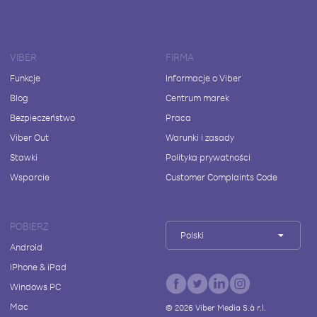
VIBER
FIRMA
Funkcje
Informacje o Viber
Blog
Centrum marek
Bezpieczeństwo
Praca
Viber Out
Warunki i zasady
Stawki
Polityka prywatności
Wsparcie
Customer Complaints Code
POBIERZ
Polski
Android
iPhone & iPad
Windows PC
Mac
©
2026
Viber Media S.à r.l.