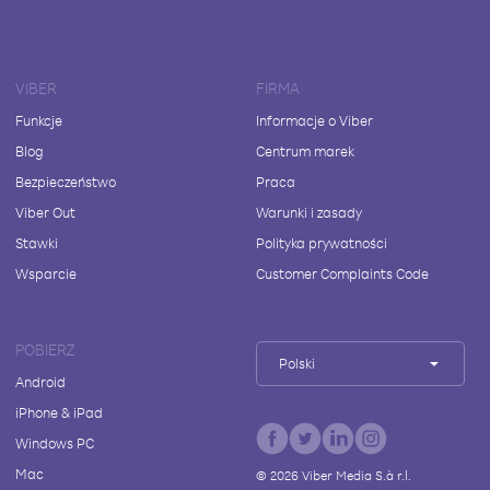
VIBER
FIRMA
Funkcje
Informacje o Viber
Blog
Centrum marek
Bezpieczeństwo
Praca
Viber Out
Warunki i zasady
Stawki
Polityka prywatności
Wsparcie
Customer Complaints Code
POBIERZ
Polski
Android
iPhone & iPad
Windows PC
Mac
©
2026
Viber Media S.à r.l.