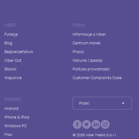
VIBER
FIRMA
Funkcje
Informacje o Viber
Blog
Centrum marek
Bezpieczeństwo
Praca
Viber Out
Warunki i zasady
Stawki
Polityka prywatności
Wsparcie
Customer Complaints Code
POBIERZ
Polski
Android
iPhone & iPad
Windows PC
Mac
©
2026
Viber Media S.à r.l.