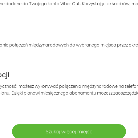
one dodane do Twojego konta Viber Out. Korzystając ze środków, m
anie połączeń międzynarodowych do wybranego miejsca przez okres
cji
tyczność: możesz wykonywać połączenia międzynarodowe na telefo
 planu. Dzięki planowi miesięcznego abonamentu możesz zaoszczędz
Szukaj więcej miejsc