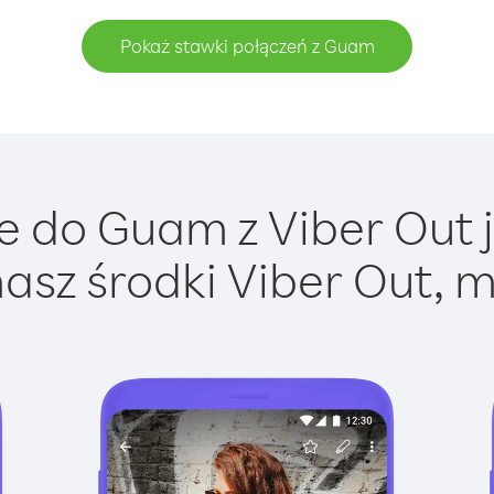
Pokaż stawki połączeń z Guam
 do Guam z Viber Out j
asz środki Viber Out, m