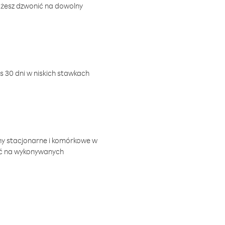
ożesz dzwonić na dowolny
 30 dni w niskich stawkach
ny stacjonarne i komórkowe w
ić na wykonywanych