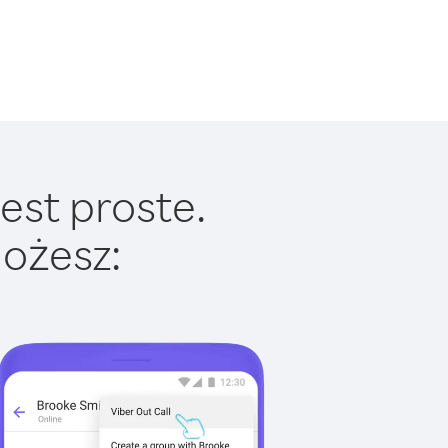
est proste.
ożesz: