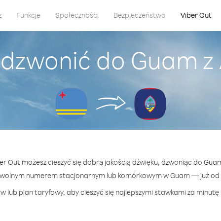
z
Funkcje
Społeczności
Bezpieczeństwo
Viber Out
adzwonić do Guam z
ber Out możesz cieszyć się dobrą jakością dźwięku, dzwoniąc do Gua
owolnym numerem stacjonarnym lub komórkowym w Guam — już od 2
w lub plan taryfowy, aby cieszyć się najlepszymi stawkami za minutę