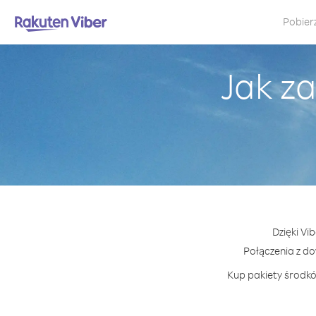
Pobier
Jak z
Dzięki Vi
Połączenia z d
Kup pakiety środkó