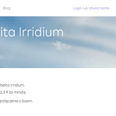
Blog
Login
lub
Utwórz konto
ta Irridium
elita Irridium.
.3 ¢ za minutę.
 połączenia z Guam.