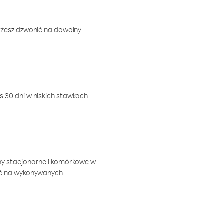
ożesz dzwonić na dowolny
 30 dni w niskich stawkach
ny stacjonarne i komórkowe w
ić na wykonywanych