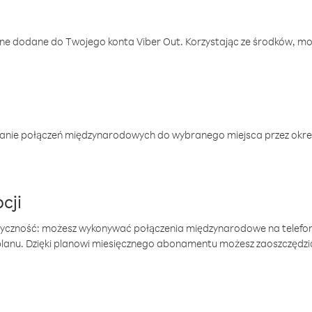
one dodane do Twojego konta Viber Out. Korzystając ze środków, m
anie połączeń międzynarodowych do wybranego miejsca przez okres
cji
tyczność: możesz wykonywać połączenia międzynarodowe na telefo
 planu. Dzięki planowi miesięcznego abonamentu możesz zaoszczędz