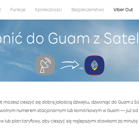
z
Funkcje
Społeczności
Bezpieczeństwo
Viber Out
nić do Guam z Sateli
ut możesz cieszyć się dobrą jakością dźwięku, dzwoniąc do Guam z Sat
owolnym numerem stacjonarnym lub komórkowym w Guam — już od 2
w lub plan taryfowy, aby cieszyć się najlepszymi stawkami za minutę