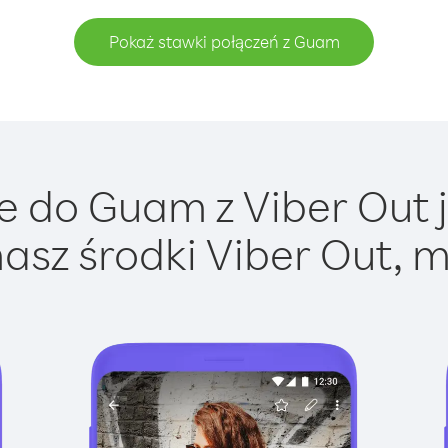
Pokaż stawki połączeń z Guam
 do Guam z Viber Out j
asz środki Viber Out, m