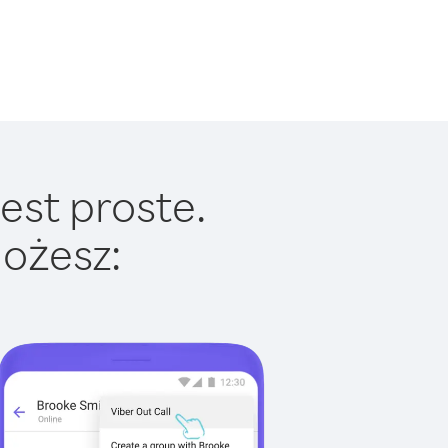
est proste.
ożesz: