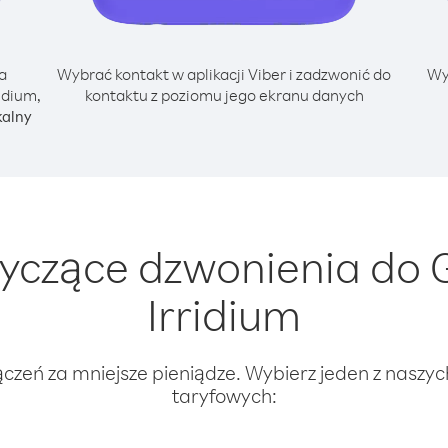
a
Wybrać kontakt w aplikacji Viber i zadzwonić do
Wy
idium,
kontaktu z poziomu jego ekranu danych
kalny
yczące dzwonienia do G
Irridium
ączeń za mniejsze pieniądze. Wybierz jeden z naszy
taryfowych: